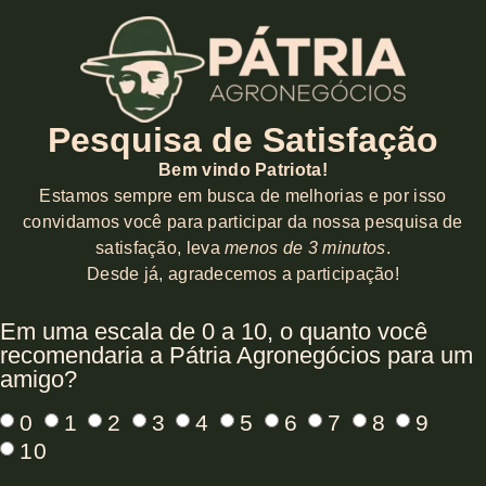
Pesquisa de Satisfação
Bem vindo Patriota!
Estamos sempre em busca de melhorias e por isso
convidamos você para participar da nossa pesquisa de
satisfação, leva
menos de 3 minutos
.
Desde já, agradecemos a participação!
Em uma escala de 0 a 10, o quanto você
recomendaria a Pátria Agronegócios para um
amigo?
0
1
2
3
4
5
6
7
8
9
10